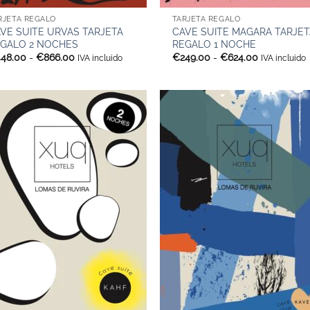
RJETA REGALO
TARJETA REGALO
VE SUITE URVAS TARJETA
CAVE SUITE MAGARA TARJET
GALO 2 NOCHES
REGALO 1 NOCHE
Rango
Rango
448.00
-
€
866.00
€
249.00
-
€
624.00
IVA incluido
IVA incluido
de
de
precios:
precios:
desde
desde
€448.00
€249.00
hasta
hasta
€866.00
€624.00
+