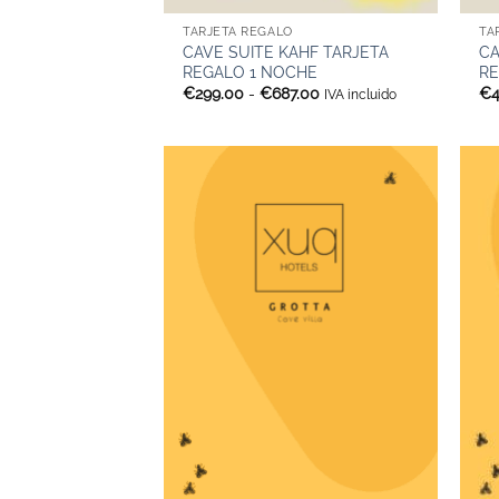
TARJETA REGALO
TA
CAVE SUITE KAHF TARJETA
CA
REGALO 1 NOCHE
RE
Rango
€
299.00
-
€
687.00
€
IVA incluido
de
precios:
desde
€299.00
hasta
€687.00
+
+