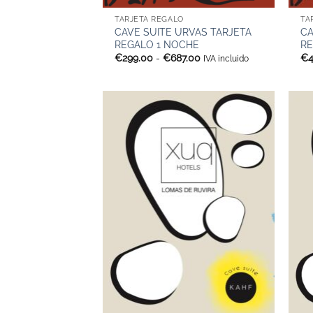
TARJETA REGALO
TA
CAVE SUITE URVAS TARJETA
CA
REGALO 1 NOCHE
RE
Rango
€
299.00
-
€
687.00
€
IVA incluido
de
precios:
desde
€299.00
hasta
€687.00
+
+