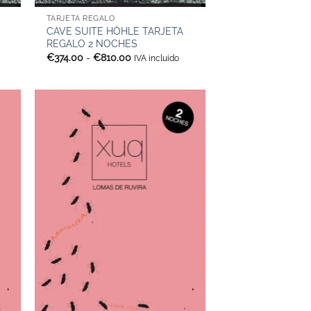
TARJETA REGALO
CAVE SUITE HÖHLE TARJETA
REGALO 2 NOCHES
Rango
€
374.00
-
€
810.00
IVA incluido
de
precios:
desde
€374.00
hasta
€810.00
+