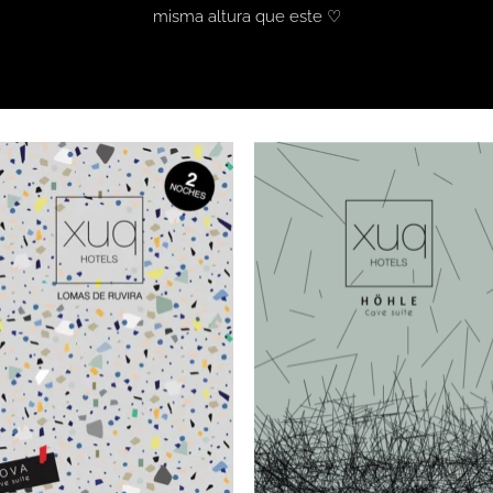
misma altura que este ♡
+