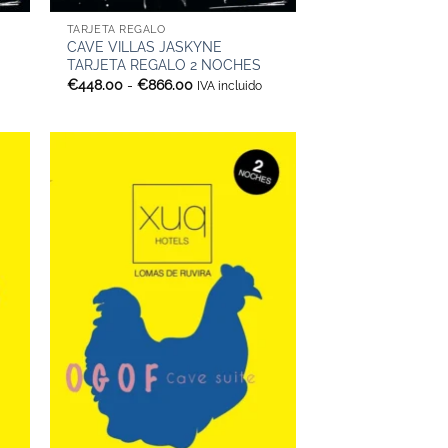
TARJETA REGALO
CAVE VILLAS JASKYNE
TARJETA REGALO 2 NOCHES
Rango
€
448.00
-
€
866.00
IVA incluido
de
precios:
desde
€448.00
hasta
€866.00
+