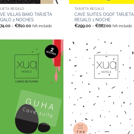
RJETA REGALO
TARJETA REGALO
VE VILLAS BAKO TARJETA
CAVE SUITES OGOF TARJETA
GALO 2 NOCHES
REGALO 1 NOCHE
Rango
Rango
374.00
-
€
810.00
€
299.00
-
€
687.00
IVA incluido
IVA incluido
de
de
precios:
precios:
desde
desde
€374.00
€299.00
hasta
hasta
€810.00
€687.00
+