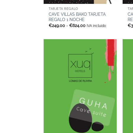
TARJETA REGALO
TA
CAVE VILLAS BAKO TARJETA
CA
REGALO 1 NOCHE
RE
Rango
€
249.00
-
€
624.00
€
IVA incluido
de
precios:
desde
€249.00
hasta
€624.00
+
+