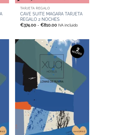
TARJETA REGALO
A
CAVE SUITE MAGARA TARJETA
REGALO 2 NOCHES
Rango
€
374.00
-
€
810.00
IVA incluido
de
precios:
desde
€374.00
hasta
€810.00
+