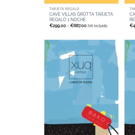
TARJETA REGALO
TA
CAVE VILLAS GROTTA TARJETA
CA
REGALO 1 NOCHE
RE
Rango
€
299.00
-
€
687.00
€
IVA incluido
de
precios:
desde
€299.00
hasta
€687.00
+
+