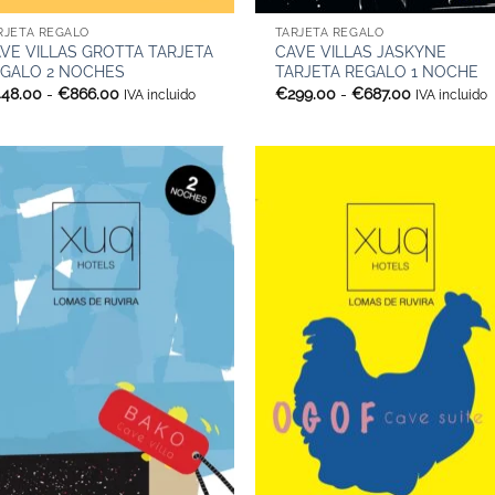
RJETA REGALO
TARJETA REGALO
VE VILLAS GROTTA TARJETA
CAVE VILLAS JASKYNE
GALO 2 NOCHES
TARJETA REGALO 1 NOCHE
Rango
Rango
448.00
-
€
866.00
€
299.00
-
€
687.00
IVA incluido
IVA incluido
de
de
precios:
precios:
desde
desde
€448.00
€299.00
hasta
hasta
€866.00
€687.00
+