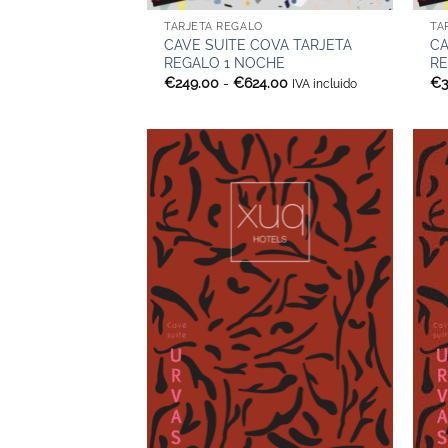
TARJETA REGALO
TA
CAVE SUITE COVA TARJETA
CA
REGALO 1 NOCHE
RE
Rango
€
249.00
-
€
624.00
€
IVA incluido
de
precios:
desde
€249.00
hasta
€624.00
+
+