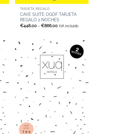
TARJETA REGALO
CAVE SUITE OGOF TARJETA
REGALO 2 NOCHES
Rango
€
448.00
-
€
866.00
IVA incluido
de
precios:
desde
€448.00
hasta
€866.00
+