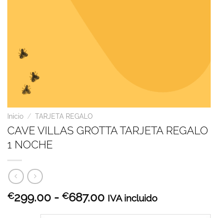
Inicio
/
TARJETA REGALO
CAVE VILLAS GROTTA TARJETA REGALO
1 NOCHE
Rango
299.00
-
687.00
€
€
IVA incluido
de