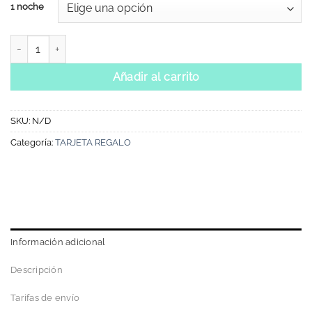
precios:
1 noche
desde
€299.00
CAVE VILLAS GROTTA TARJETA REGALO 1 NOCHE cantidad
hasta
€687.00
Añadir al carrito
SKU:
N/D
Categoría:
TARJETA REGALO
Información adicional
Descripción
Tarifas de envío