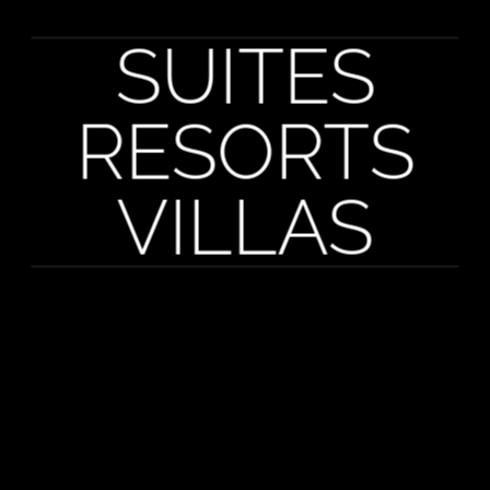
SUITES
RESORTS
VILLAS