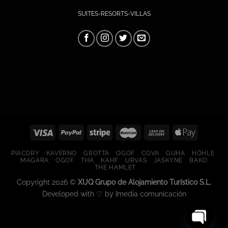
SUITES-RESORTS-VILLAS
PIACORY
KAVERNO
GROTTA
OGOF
COVA
GUHA
HÖHLE
MAGARA
OGOF
THA
KAHF
URVAS
JASKYNE
BAKO
THE HAMLET
Copyright 2026 ©
XUQ Grupo de Alojamiento Turístico S.L.
Developed with ♡ by Imedia comunicación